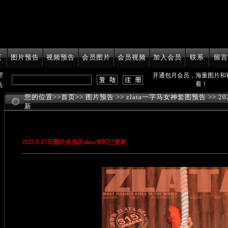
页
图片预告
视频预告
会员图片
会员视频
加入会员
联系
留言
密
开通包月会员，海量图片和
看！
:
您的位置>>
首页
>>
图片预告
>>
zlata一字马女神套图预告
>> 2
新
2022.8-25日图片会员区zlata专区已更新