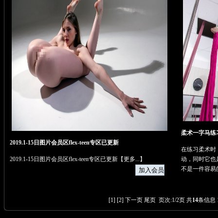
柔术一字马练
2019.1-15日图片会员区flex-teen专区已更新
在练习柔术时
2019.1-15日图片会员区flex-teen专区已更新【
更多...
】
动，同时它也
不是一件容易
[
1
] [
2
]
下一页
尾页
页次:1/2页 共
14
条信息 