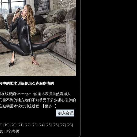
频中的柔术训练是怎么克服疼痛的
柔之媚在线视频</strong>中的柔术表演虽然震撼人
们看不到的地方她们不知承受了多少撕心裂肺的
在被动柔术软功训练过程..【
更多...
】
8
] [
19
] [
20
] [
21
] [
22
] [
23
] [
24
] [
25
] [
26
] [
27
] [
28
]
息 10个/每页