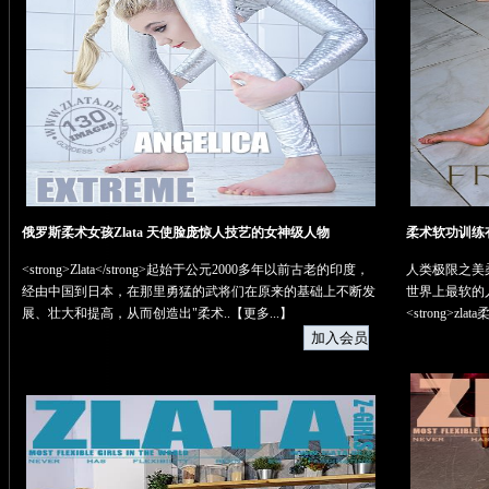
俄罗斯柔术女孩Zlata 天使脸庞惊人技艺的女神级人物
柔术软功训练
<strong>Zlata</strong>起始于公元2000多年以前古老的印度，
人类极限之美
经由中国到日本，在那里勇猛的武将们在原来的基础上不断发
世界上最软的人
展、壮大和提高，从而创造出"柔术..【
更多...
】
<strong>zl