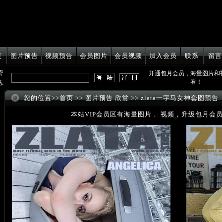
页
图片预告
视频预告
会员图片
会员视频
加入会员
联系
留言
密
开通包月会员，海量图片和
看！
:
您的位置>>
首页
>>
图片预告 欣赏
>> zlata一字马女神套图预告
本站VIP会员区有海量图片， 视频，升级包月会