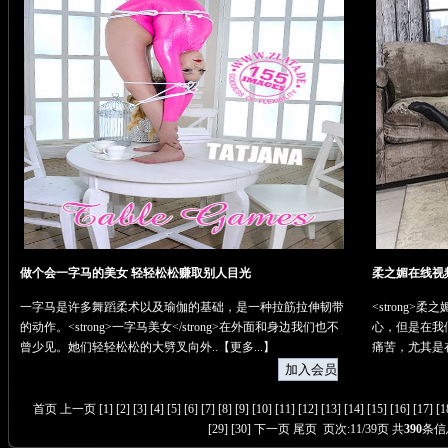
做个会一字马的美女 轻轻松松赚取别人目光
柔之媚在线视
一字马是许多舞蹈柔术以及瑜伽的基础，是一种拉筋拉伸韧带
<strong>
的动作。<strong>一字马美女</strong>在外面和身边我们也不
心，但是在我
曾少见。她们轻轻松松的大劈叉向外..【
更多...
】
痛苦，尤其是
首页
上一页
[
1
] [
2
] [
3
] [
4
] [
5
] [
6
] [
7
] [
8
] [
9
] [
10
] [
11
] [
12
] [
13
] [
14
] [
15
] [
16
] [
17
] [
1
[
29
] [
30
]
下一页
尾页
页次:11/39页 共
390
条信